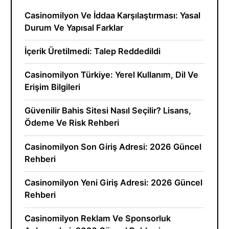
Casinomilyon Ve İddaa Karşılaştırması: Yasal
Durum Ve Yapısal Farklar
İçerik Üretilmedi: Talep Reddedildi
Casinomilyon Türkiye: Yerel Kullanım, Dil Ve
Erişim Bilgileri
Güvenilir Bahis Sitesi Nasıl Seçilir? Lisans,
Ödeme Ve Risk Rehberi
Casinomilyon Son Giriş Adresi: 2026 Güncel
Rehberi
Casinomilyon Yeni Giriş Adresi: 2026 Güncel
Rehberi
Casinomilyon Reklam Ve Sponsorluk