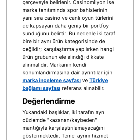
çerçeveyle belirlenir. Casinomilyon ise
marka tanıtımında spor bahislerinin
yanı sıra casino ve canlı oyun türlerini
de kapsayan daha geniş bir portföy
sunduğunu belirtir. Bu nedenle iki taraf
bire bir aynı ürün kategorisinde de
değildir; karşılaştırma yapılırken hangi
ürün grubunun ele alındığı dikkate
alınmalıdır. Markanın kendi
konumlandırmasına dair ayrıntılar için
marka inceleme sayfası
ve
Türkiye
bağlamı sayfası
referans alınabilir.
Değerlendirme
Yukarıdaki başlıklar, iki tarafın aynı
düzlemde "kazanan/kaybeden"
mantığıyla karşılaştırılamayacağını
göstermektedir. Temel ayrım hizmet