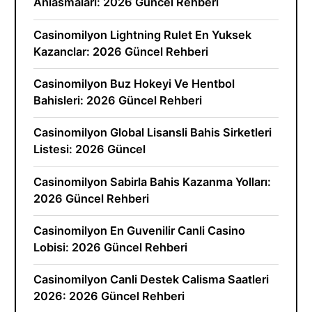
Anlasmalari: 2026 Güncel Rehberi
Casinomilyon Lightning Rulet En Yuksek
Kazanclar: 2026 Güncel Rehberi
Casinomilyon Buz Hokeyi Ve Hentbol
Bahisleri: 2026 Güncel Rehberi
Casinomilyon Global Lisansli Bahis Sirketleri
Listesi: 2026 Güncel
Casinomilyon Sabirla Bahis Kazanma Yolları:
2026 Güncel Rehberi
Casinomilyon En Guvenilir Canli Casino
Lobisi: 2026 Güncel Rehberi
Casinomilyon Canli Destek Calisma Saatleri
2026: 2026 Güncel Rehberi