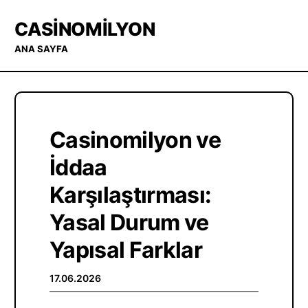
CASINOMILYON
ANA SAYFA
Casinomilyon ve
İddaa
Karşılaştırması:
Yasal Durum ve
Yapısal Farklar
17.06.2026