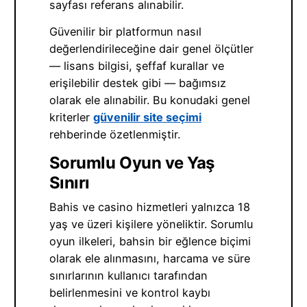
sayfası referans alınabilir.
Güvenilir bir platformun nasıl
değerlendirileceğine dair genel ölçütler
— lisans bilgisi, şeffaf kurallar ve
erişilebilir destek gibi — bağımsız
olarak ele alınabilir. Bu konudaki genel
kriterler
güvenilir site seçimi
rehberinde özetlenmiştir.
Sorumlu Oyun ve Yaş
Sınırı
Bahis ve casino hizmetleri yalnızca 18
yaş ve üzeri kişilere yöneliktir. Sorumlu
oyun ilkeleri, bahsin bir eğlence biçimi
olarak ele alınmasını, harcama ve süre
sınırlarının kullanıcı tarafından
belirlenmesini ve kontrol kaybı