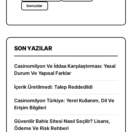
bonuslar
SON YAZILAR
Casinomilyon Ve İddaa Karşılaştırması: Yasal
Durum Ve Yapısal Farklar
İçerik Üretilmedi: Talep Reddedildi
Casinomilyon Türkiye: Yerel Kullanım, Dil Ve
Erişim Bilgileri
Güvenilir Bahis Sitesi Nasıl Seçilir? Lisans,
Ödeme Ve Risk Rehberi