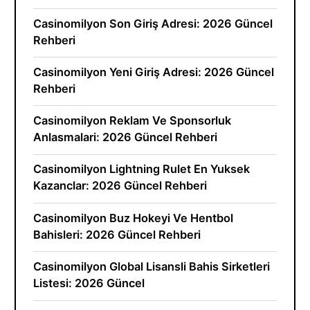
Casinomilyon Son Giriş Adresi: 2026 Güncel
Rehberi
Casinomilyon Yeni Giriş Adresi: 2026 Güncel
Rehberi
Casinomilyon Reklam Ve Sponsorluk
Anlasmalari: 2026 Güncel Rehberi
Casinomilyon Lightning Rulet En Yuksek
Kazanclar: 2026 Güncel Rehberi
Casinomilyon Buz Hokeyi Ve Hentbol
Bahisleri: 2026 Güncel Rehberi
Casinomilyon Global Lisansli Bahis Sirketleri
Listesi: 2026 Güncel