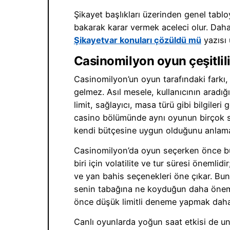
Şikayet başlıkları üzerinden genel tabl
bakarak karar vermek aceleci olur. Daha
Şikayetvar konuları çözüldü mü
yazısı 
Casinomilyon oyun çeşitlil
Casinomilyon’un oyun tarafındaki farkı
gelmez. Asıl mesele, kullanıcının arad
limit, sağlayıcı, masa türü gibi bilgileri 
casino bölümünde aynı oyunun birçok sür
kendi bütçesine uygun olduğunu anlamak
Casinomilyon’da oyun seçerken önce büt
biri için volatilite ve tur süresi önemlid
ve yan bahis seçenekleri öne çıkar. Bu
senin tabağına ne koyduğun daha öneml
önce düşük limitli deneme yapmak daha 
Canlı oyunlarda yoğun saat etkisi de u