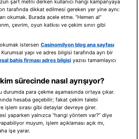
 uzun şart metni derken kullanıcı hangi kampanyaya
lyon tarafında dikkat edilmesi gereken yer yine aynı:
arı okumak. Burada acele etme. “Hemen al”
, çevrim, oyun katkısı ve çekim sınırı gibi
ç okumak istersen
Casinomilyon blog ana sayfası
. Kurumsal yapı ve adres bilgisi tarafında ayrı bir
al bahis firması adres bilgisi
yazısı tamamlayıcı
im sürecinde nasıl ayrışıyor?
oğu durumda para çekme aşamasında ortaya çıkar.
anında hesaba geçebilir; fakat çekim talebi
 işlem sırası gibi detaylar devreye girer.
esi yaparken yalnızca “hangi yöntem var?” diye
apabiliyor muyum, işlem açıklaması açık mı,
ha işe yarar.