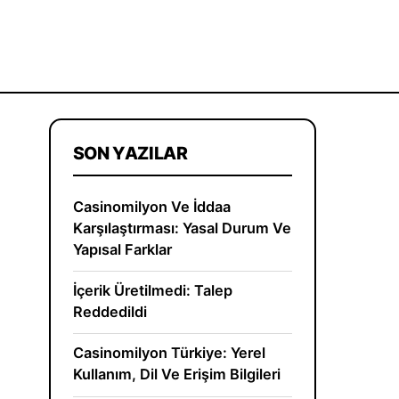
SON YAZILAR
Casinomilyon Ve İddaa
Karşılaştırması: Yasal Durum Ve
Yapısal Farklar
İçerik Üretilmedi: Talep
Reddedildi
Casinomilyon Türkiye: Yerel
Kullanım, Dil Ve Erişim Bilgileri