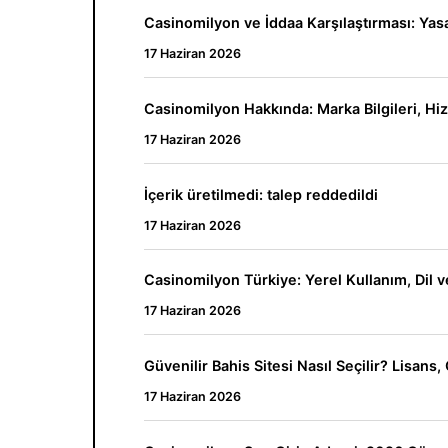
Casinomilyon ve İddaa Karşılaştırması: Yas
17 Haziran 2026
Casinomilyon Hakkında: Marka Bilgileri, Hi
17 Haziran 2026
İçerik üretilmedi: talep reddedildi
17 Haziran 2026
Casinomilyon Türkiye: Yerel Kullanım, Dil ve
17 Haziran 2026
Güvenilir Bahis Sitesi Nasıl Seçilir? Lisan
17 Haziran 2026