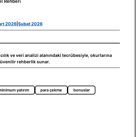
el Rehberi
rt 2026
|
Şubat 2026
ncılık ve veri analizi alanındaki tecrübesiyle, okurlarına
güvenilir rehberlik sunar.
minimum yatırım
para çekme
bonuslar